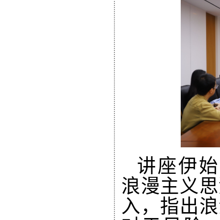
讲座伊始，M
浪漫主义思
入，指出浪