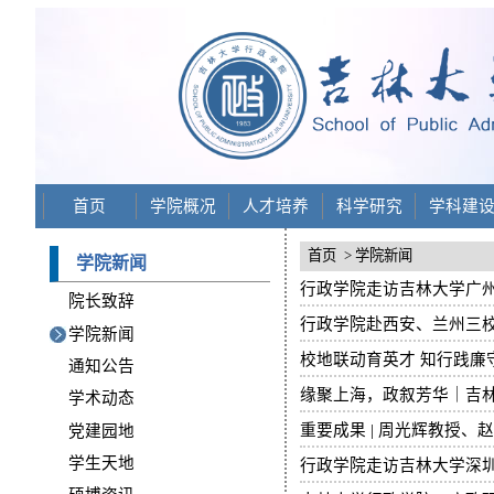
首页
学院概况
人才培养
科学研究
学科建
首页
> 学院新闻
学院新闻
行政学院走访吉林大学广
院长致辞
行政学院赴西安、兰州三
学院新闻
校地联动育英才 知行践
通知公告
缘聚上海，政叙芳华｜吉林
学术动态
重要成果 | 周光辉教授
党建园地
学生天地
行政学院走访吉林大学深