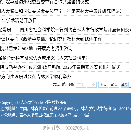
研究院与延边州纪委监委举行合作共建签约仪式
国人大监察和司法委员会委员李宁一行来吉林大学廉政研究院调研
26年学术活动开放日
进促发展——四川省社会科学院一行到访吉林大学行政学院开展调研交
评议组委托《政治学基础理论研究》教材大纲试讲工作
政学院赴黑龙江省5地市开展高考招生咨询
第十届教育部科学研究优秀成果奖（人文社会科学）
学院成功举办“行践无疆·政启新航”2026年暑期实习实践出征仪式
专业方向建设研讨会在吉林大学顺利举办
共1241条 1/83
首页
上页
下页
尾页
Copyright© 吉林大学行政学院 版权所有
通信地址：中国吉林省长春市前进大街2699号吉林大学行政学院(邮编:130012)
办公地点：吉林大学前卫校区东荣大厦A座5层、12层
访问计数：
0002706141