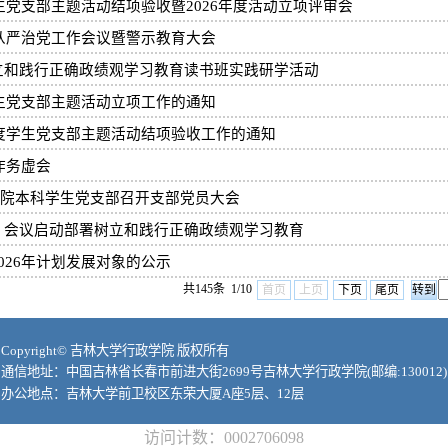
学生党支部主题活动结项验收暨2026年度活动立项评审会
面从严治党工作会议暨警示教育大会
立和践行正确政绩观学习教育读书班实践研学活动
学生党支部主题活动立项工作的通知
年度学生党支部主题活动结项验收工作的通知
作务虚会
政学院本科学生党支部召开支部党员大会
）会议启动部署树立和践行正确政绩观学习教育
026年计划发展对象的公示
共145条 1/10
首页
上页
下页
尾页
Copyright© 吉林大学行政学院 版权所有
通信地址：中国吉林省长春市前进大街2699号吉林大学行政学院(邮编:130012)
办公地点：吉林大学前卫校区东荣大厦A座5层、12层
访问计数：
0002706098