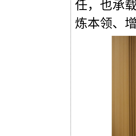
任，
也
承
炼本领、