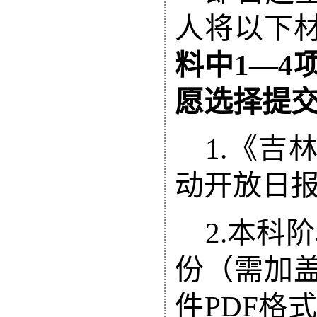
人
将以下
料中
1
—
4
愿选择提
1.
《吉
动开放日
2
.
本科阶
份（需加
件
PDF
格式