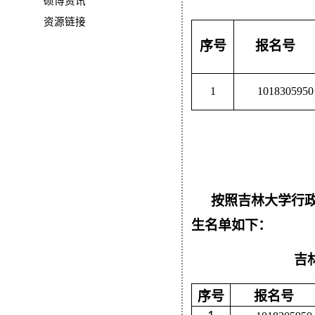
硕博资讯
资源链接
序号
报名号
1
1018305950
按照吉林大学行
生名单如下：
吉
序号
报名号