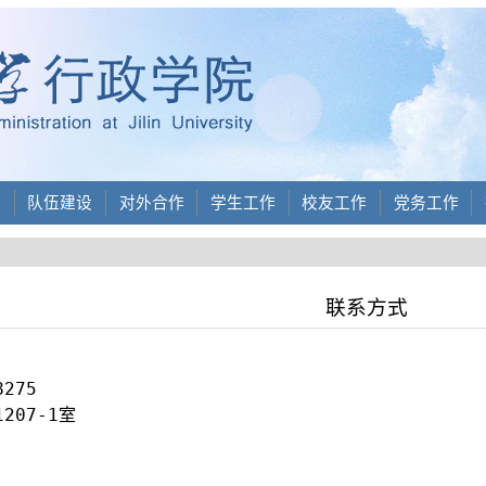
设
队伍建设
对外合作
学生工作
校友工作
党务工作
联系方式
275

207-1室