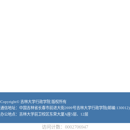
Copyright© 吉林大学行政学院 版权所有
通信地址：中国吉林省长春市前进大街2699号吉林大学行政学院(邮编:130012)
办公地点：吉林大学前卫校区东荣大厦A座5层、12层
访问计数：
0002706947