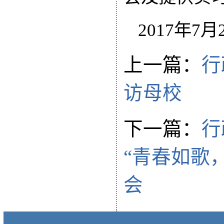
2017年7月
上一篇：
行
访母校
下一篇：
行
“青春如歌
会