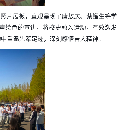
老照片展板，直观呈现了唐敖庆、蔡镏生等学
声绘色的宣讲，将校史融入运动，有效激发
动中重温先辈足迹，深刻感悟吉大精神。