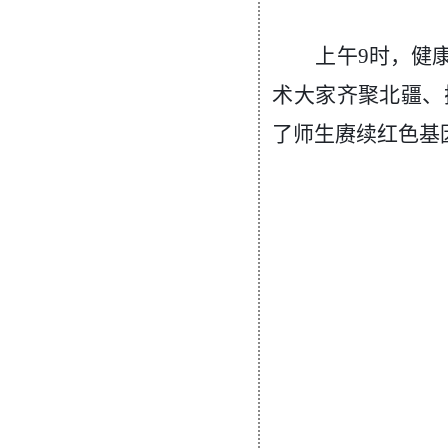
上午
9时，健
术大家齐聚北疆、
了师生赓续红色基