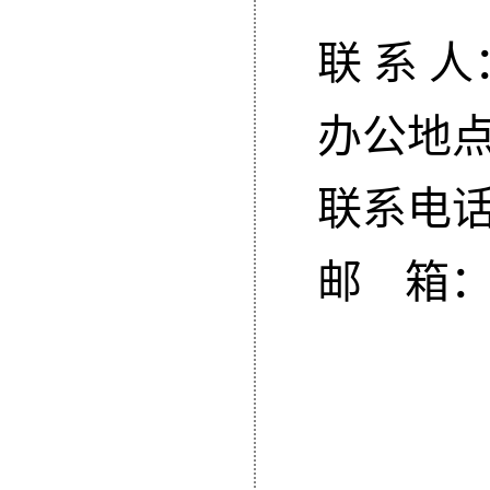
联
系
人
办公地
联系电
邮
箱