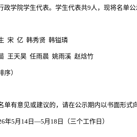
行政学院学生代表。学生代表共
9
人，现将名单公
生
宋
亿
韩秀贤
韩镒璘
苗
王天昊
任雨晨
姚雨溪
赵焓竹
排序）
名单有意见或建议的，请在公示期内以书面形式
2
6
年
5月
14
日
—5月
18
日
（
三个工作日
）