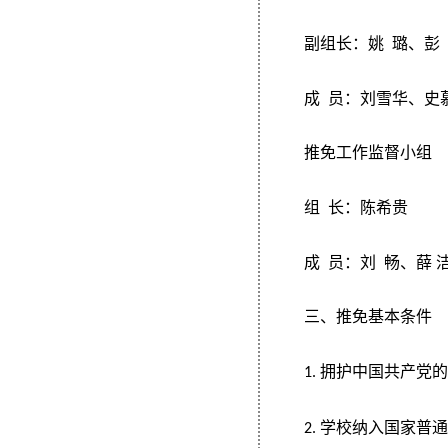
副组长：姚
璐、彭
成
员：刘雪华、史
推免工作监督小组
组
长：陈希贵
成
员：刘
畅、薛
三、推免基本条件
拥护中国共产党
1.
学校纳入国家普
2.