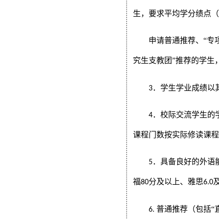
生，要求平均学分绩点
申请普通
推荐、“专
究生支教团”推荐的学生
．学生学业成绩以
3
．校际交流学生的
4
课程门数按实际修读课
．具备良好的外语
5
福
分及以上、雅思
80
6.0
普通推荐（包括“
6.