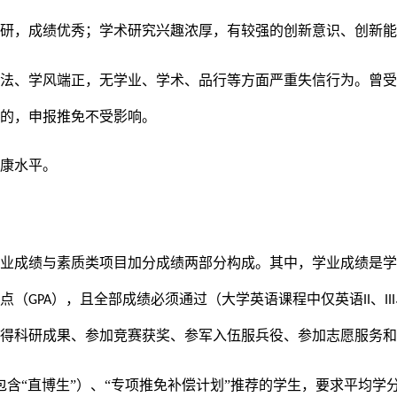
钻研，成绩优秀；学术研究兴趣浓厚，有较强的创新意识、创新
守法、学风端正，无学业、学术、品行等方面严重失信行为。曾
除的，申报推免不受影响。
健康水平。
求
学业成绩与素质类项目加分成绩两部分构成。其中，学业成绩是
绩点（
），且全部成绩必须通过（大学英语课程中仅英语
、
GPA
II
III
取得科研成果、参加竞赛获奖、参军入伍服兵役、参加志愿服务
包含“直博生”）
、“专项推免补偿计划”推荐的学生，要求平均学