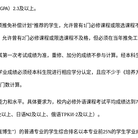
（
）
及以上。
GPA
2.3
项推免补偿计划”推荐的学生，允许曾有
门必修课程或限选课程
1
，允许曾有
门必修课程或限选课程不及格，但必须在当年推免工
2
其第一次考试成绩为准，重修、加分的成绩不参与计算。经
本科
学业成绩必须经
本科生院
进行相应学分认定，且应不少于《培养
程门数计算。
能力和水平
。
具体要求为，校内必修外语课程考试平均成绩达到
及以上、日语
及以上、俄语ТРКИ
及以上）。
N2
-2
直博生”）的普通专业的学生综合排名以本专业前
的学生学业
25%