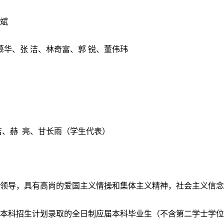
斌
慕华、张
洁、林奇富、郭
锐、董伟玮
洁、赫
亮、甘长雨（学生代表）
的领导，具有高尚的爱国主义情操和集体主义精神，社会主义信
通本科招生计划录取的全日制应届本科毕业生（不含第二学士学