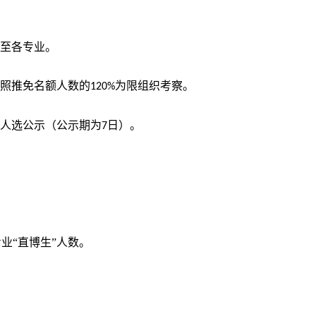
配至各专业。
依照推免名额人数的
为限组织
考察。
120%
行人选公示（公示期为
日）。
7
业“直博生”人数。