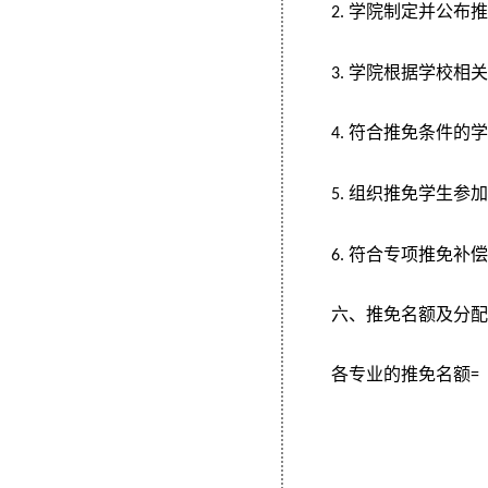
学院制定并公布
2.
学院根据学校相
3.
符合推免条件的
4.
组织推免学生参
5.
符合专项推免补
6.
六、推免名额及分
各专业的推免名额
=