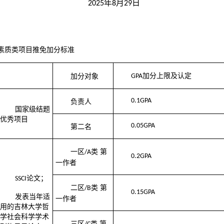
年
月
日
2025
8
29
素质类项目推免加分标准
加分上限及认定
加分对象
GPA
0.1GPA
负责人
国家级结题
优秀项目
0.05GPA
第二名
一区
类
第
/A
0.2GPA
一作者
论文；
SSCI
二区
类
第
/B
0.15GPA
发表当年适
一作者
用的吉林大学哲
学社会科学学术
三区
类
第