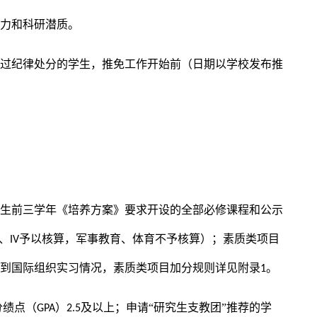
能力和科研潜质。
受过纪律处分的学生，推免工作开始前（日期以学校发布推
学生前三学年《培养方案》要求开设的全部必修课程和
公示
、
予以核算，军事教育
、体育
不予核算）；素质类项目
IV
和到国际组织实习情况，素质类项目加分规则详见附录
。
1
分绩点（
）
及以上；申请“研究生支教团”推荐的学
GPA
2.5