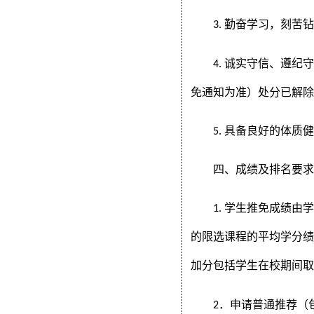
勤奋学习，刻苦
3.
诚实守信、遵纪
4.
免通知为准）处分已解
具备良好的体质
5.
四、成绩及排名要
学生推免成绩由
1.
的
限选课程的平均学分
加分包括学生在校期间
．申请
普通推荐（
2