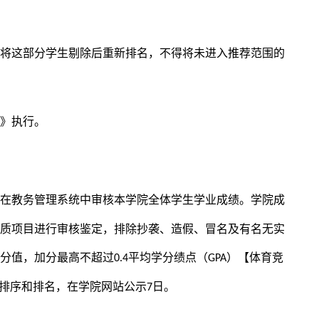
得将这部分学生剔除后重新排名，不得将未进入推荐范围的
法》执行。
定在教务管理系统中审核本学院全体学生学业成绩。学院成
素质项目进行审核鉴定，排除抄袭、造假、冒名及有名无实
分分值，加分最高不超过
平均学分绩点（
）
【
体育竞
0.4
GPA
排序和排名，在学院网站公示
日。
7