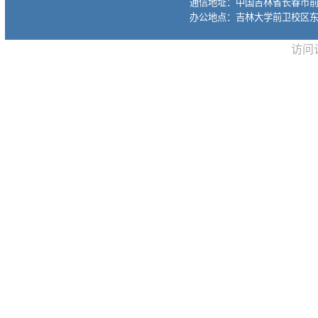
通信地址：中国吉林省长春市前进大
办公地点：吉林大学前卫校区东
访问