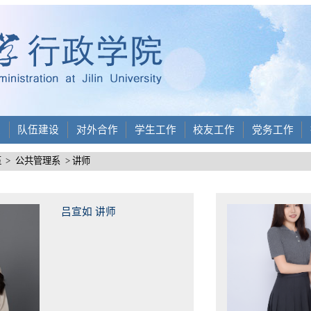
设
队伍建设
对外合作
学生工作
校友工作
党务工作
伍
>
公共管理系
> 讲师
吕宣如 讲师