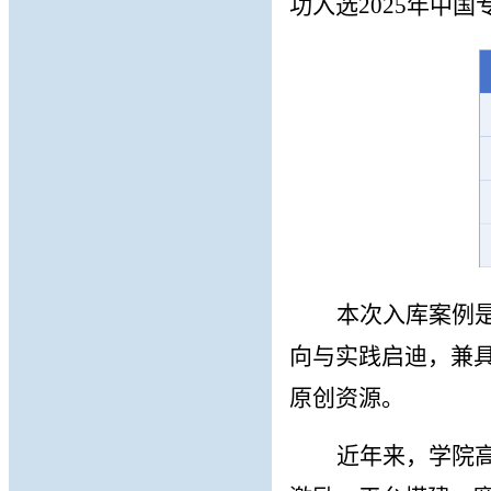
功入选
2025年中
本次入库案例
向与实践启
迪
，兼
原创资源。
近年来，
学院