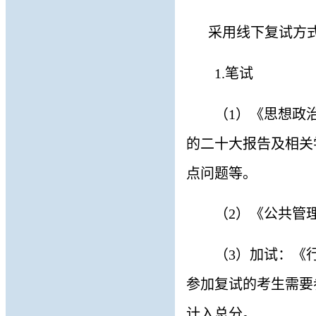
采用线下复试方
1.
笔试
（
1
）
《思想政
的二十大报告及相关
点问题等
。
（
2
）
《公共管
（
3
）
加试：《
参加复试的考生需要
计入总分。