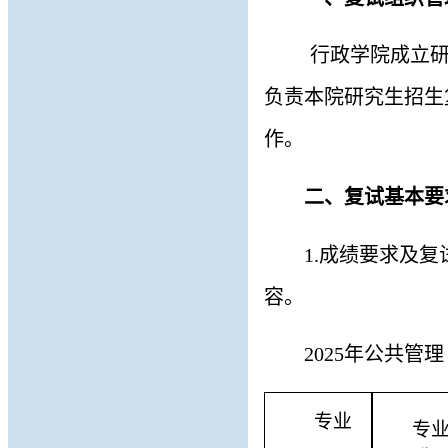
行政学院成立
负责本院研究生招生
作。
二
、复试
基本要
1
.
成绩要求及复
容。
202
5
年公共管理
专业
专