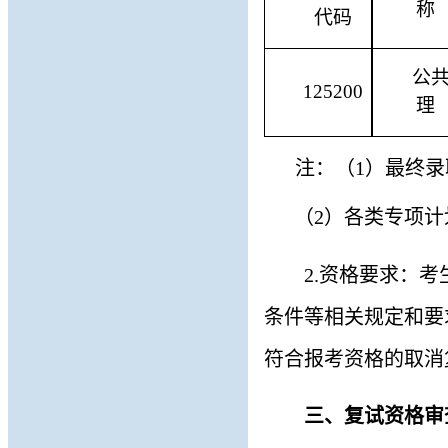
称
代码
公
125200
理
注：
（
1
）
最终录
（
2
）
各类专项计
2
.
资格要求：考
条件等相关规定和要
符合报考资格的取消
三、复试资格审