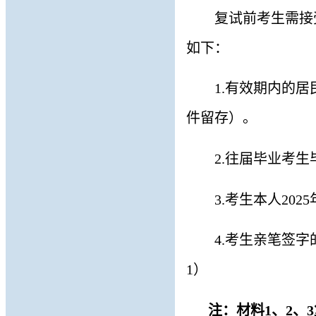
复试前考生需接
如下：
1.
有效期内的居
件留存
）。
2.
往届毕业考生
3.
考生本人
202
5
4.
考生亲笔签字
1）
注：材料
1、2