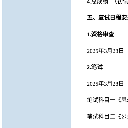
4.
总成绩
=（初试
五
、复试日程安
1
.
资格审查
202
5
年
3月
28
日
2
.
笔试
202
5
年
3月
28
日
笔试科目一《思
笔试科目二《公