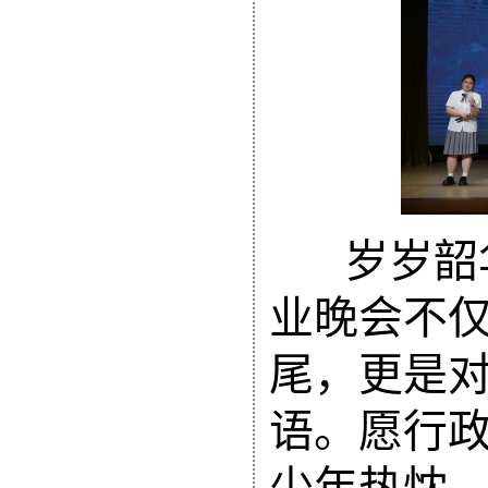
岁岁韶
业晚会不
尾，更是
语。愿行