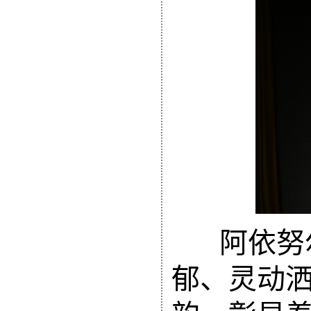
阿依努
郁、灵动