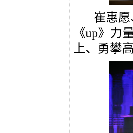
崔惠愿
《
up》
力
上、勇攀