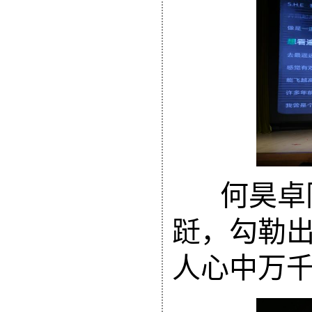
何昊卓
跹，勾勒
人心中万