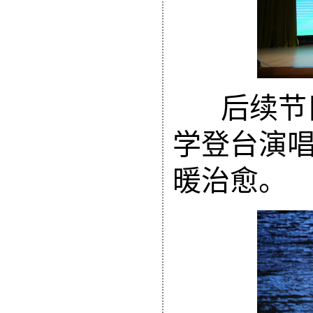
后续节
学
登台演
暖治愈
。